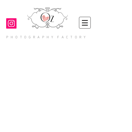
P H O T O G R A P H Y F A C T O R Y